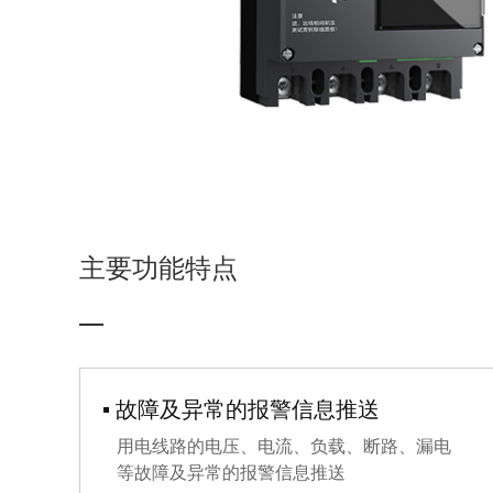
S13型油浸式配电变压器
G5智能微型断路器
LMP-AC400智能空调控制器
华式箱式变电站（适用于风电/光伏）
GD5智能直流微型断路器
ZDKER-DT电梯动能回收装置
美式箱式变电站
ZDKA-SFT4001智能融合终端
LMP-NG3智能网关
欧式箱式变电站
PowerBoard智能配电柜
并网预制舱
ZDSVG-A静止无功发生器
GGD 型交流低压配电柜
主要功能特点
KYN28A-12 II 型铠装移开式交流金属封
闭开关设备
KYN61-40.5铠装移开式交流金属封闭开
关设备柜
XGN15-12(SF6)型单元式交流金属封闭环
网开关设备
XGN17-12交流金属环网高压开关柜
▪ 故障及异常的报警信息推送
ZDKA-12（SF6）型充气式金属封闭全绝
用电线路的电压、电流、负载、断路、漏电
缘系列环网开关柜
等故障及异常的报警信息推送