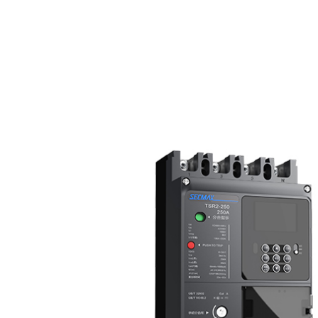
风机监测产品
SEC
倾角传感器
成套设备
SEC
光纤应变传感器
干式变压器
智能配电产品
SEC
光纤温度传感器
新能源双分裂变压器
TSR1智能塑壳断路器
新能源产品
SEC
光纤载荷传感器
新能源华式变压器
TSR2-智能塑壳断路器
ZDES-G储能变流升压一体舱
低碳节能产品
用电卫
光纤传感分析仪
ZGS新能源组合式变压器
TSM系列量测开关
TPN 系列光伏并网专用智能断路器
LMP5 智能母线插接箱监控装置
SEC
MEMS光纤加速度传感器
能效一级油浸式变压器
TSC智能换相开关
ZDGF-PDX-1智能光伏并网箱
LMP1导轨式单相多功能电表
SEC
能效二级油浸式变压器
ZDLTU-C智能低压故障传感器
ZDGF-PDX-2智能光伏并网箱
LMP3导轨式三相多功能电表
SEC
110kV级电力变压器
ZDWP-S输电线路防外破监测装置
ZDGF-PDG-480智能光伏并网柜
LMP100多功能电能表
SEC
35kV级电力变压器
ZDJC-S输电线路智能监测产品
ZDGF-G光伏一体化智能升压并网舱
LMP-DAG多功能电表智能网关
SEC
SH15型非晶合金变压器
ZDCAP-AZ智能电容
DFD-G风电一体化智能升压并网舱
LMP-SCZ智能插座