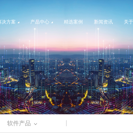
解决方案
产品中心
精选案例
新闻资讯
关
智能配电
硬件产品
干式变压器
智慧配电网
电力北斗
新能源双分裂变压器
智慧能源
新能源华式变压器
ZGS新能源组合式变压器
风机监测
光伏变配电
风电变配电
能效一级油浸式变压器
储能智慧化
公共建筑
工业园区
软件产品